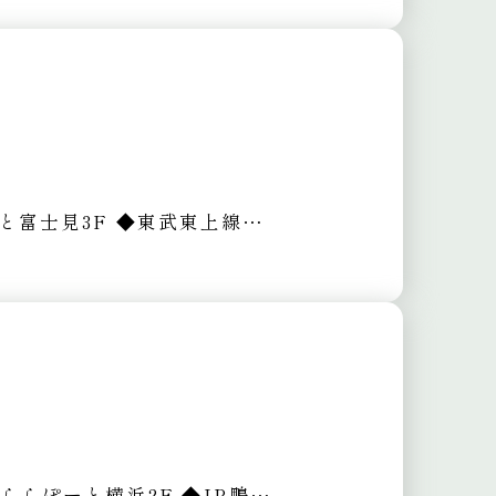
ーと富士見3F
◆東武東上線 鶴瀬駅よりバス6分
 ららぽーと横浜2F
◆JR鴨居駅より徒歩7分