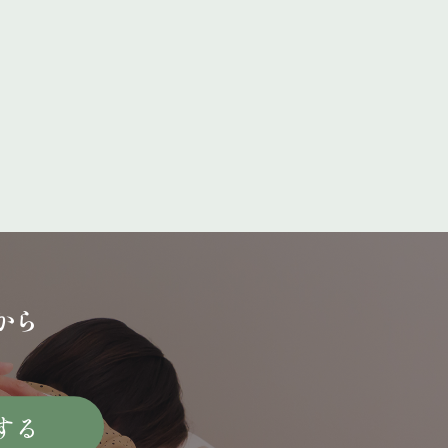
から
する