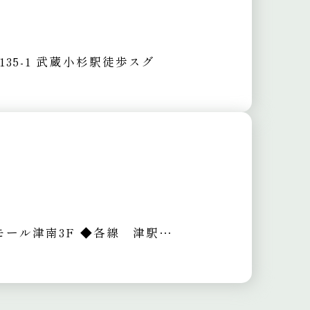
5-1
武蔵小杉駅徒歩スグ
モール津南3F
◆各線 津駅よりバス・車10～15分
◆