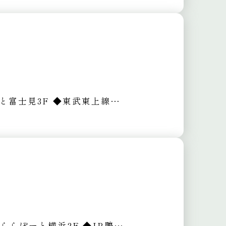
ーと富士見3F
◆東武東上線 鶴瀬駅よりバス6分
 ららぽーと横浜2F
◆JR鴨居駅より徒歩7分