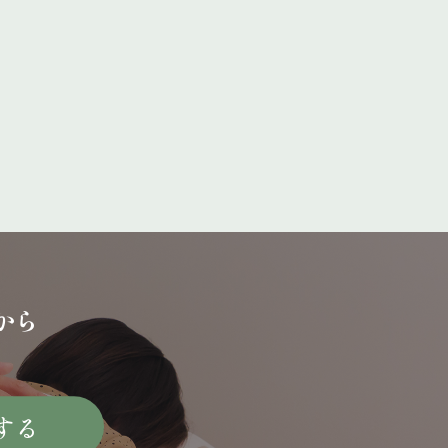
から
する