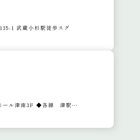
5-1
武蔵小杉駅徒歩スグ
モール津南3F
◆各線 津駅よりバス・車10～15分
◆